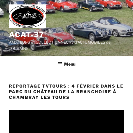
Aller
au
contenu
principal
ACAT-37
AMATEURS et COLLECTIONNEURS d'AUTOMOBILES de
TOURAINE
Menu
REPORTAGE TVTOURS : 4 FÉVRIER DANS LE
PARC DU CHÂTEAU DE LA BRANCHOIRE À
CHAMBRAY LES TOURS