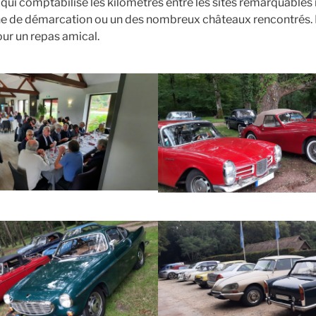
 qui comptabilise les kilomètres entre les sites remarquabl
gne de démarcation ou un des nombreux châteaux rencontrés.
ur un repas amical.