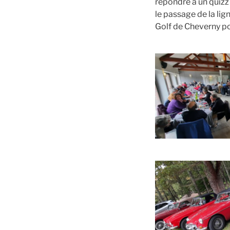
répondre à un quizz
le passage de la li
Golf de Cheverny po