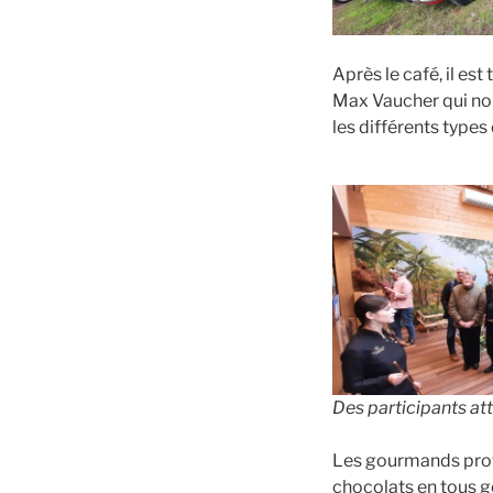
Après le café, il es
Max Vaucher qui nous
les différents type
Des participants att
Les gourmands profi
chocolats en tous ge