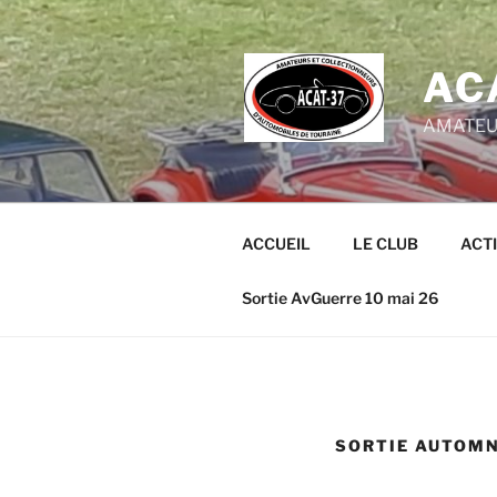
Aller
au
contenu
AC
principal
AMATEUR
ACCUEIL
LE CLUB
ACTI
Sortie AvGuerre 10 mai 26
SORTIE AUTOMN